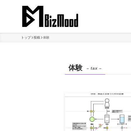
トップ
投稿
体験
体験
– tax –