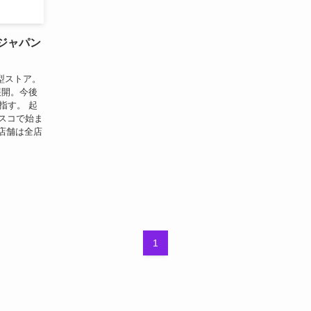
タジャパン
型ストア。
展開。今後
指す。 起
シスコで始ま
カ店舗は全店
1