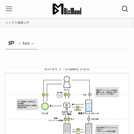
トップ
投稿
IP
IP
– tax –