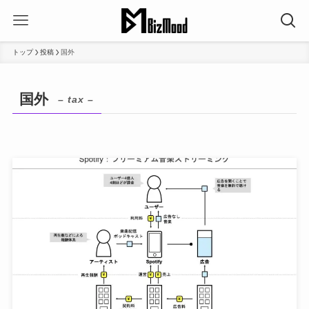
トップ
投稿
国外
国外
– tax –